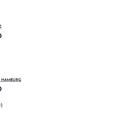
Z
D
R HAMBURG
D
y)